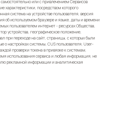
м самостоятельно или с привлечением Сервисов
кие характеристики, посредством которого
нная система на устройстве пользователя, версия
ия об используемом браузере и языке, даты и времени
емых пользователем интернет - ресурсах Общества,
ор устройства, географическое положение,
ал при переходе на сайт, страницы, с которых были
ые о настройках системы, CUS пользователя, User-
аждой проверки токена в привязке к системам,
емя использования сервиса и любая информация, не
телю рекламной информации и аналитическая