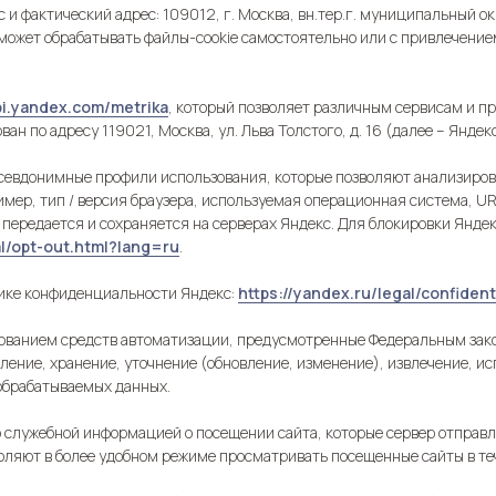
фактический адрес: 109012, г. Москва, вн.тер.г. муниципальный окру
о может обрабатывать файлы-cookie самостоятельно или с привлечение
api.yandex.com/metrika
, который позволяет различным сервисам и п
 по адресу 119021, Москва, ул. Льва Толстого, д. 16 (далее – Яндекс
 псевдонимные профили использования, которые позволяют анализиро
мер, тип / версия браузера, используемая операционная система, UR
 передается и сохраняется на серверах Яндекс. Для блокировки Янде
l/opt-out.html?lang=ru
.
ике конфиденциальности Яндекс:
https://yandex.ru/legal/confiden
ованием средств автоматизации, предусмотренные Федеральным зако
ление, хранение, уточнение (обновление, изменение), извлечение, ис
 обрабатываемых данных.
служебной информацией о посещении сайта, которые сервер отправля
оляют в более удобном режиме просматривать посещенные сайты в те