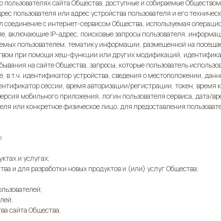
 о пользователях сайта Общества, доступные и собираемые Общество
дрес пользователя или адрес устройства пользователя и его техничес
ил соединение с интернет-сервисом Общества, используемая операцио
ле, включающие IP-адрес, поисковые запросы пользователя, информац
щаемых пользователем, тематику информации, размещенной на посеща
твом при помощи хеш-функции или других модификаций, идентификат
ывания на сайте Общества, запросы, которые пользователь использов
 в т.ч. идентификатор устройства, сведения о местоположении, данн
ентификатор сессии, время авторизации/регистрации, токен, время к
ерсия мобильного приложения, логин пользователя сервиса, дата/вр
еля или конкретное физическое лицо, для предоставления пользова
:
ктах и услугах;
ва и для разработки новых продуктов и (или) услуг Общества;
ользователей;
лей;
ва сайта Общества;