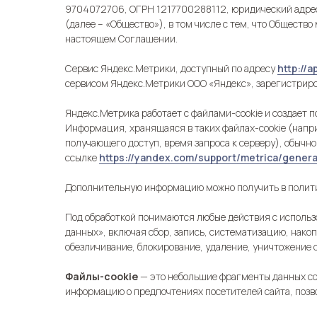
9704072706, ОГРН 1217700288112, юридический адрес и 
(далее – «Общество»), в том числе с тем, что Обществ
настоящем Соглашении.
Сервис Яндекс.Метрики, доступный по адресу
http://
сервисом Яндекс.Метрики ООО «Яндекс», зарегистрирован
Яндекс.Метрика работает с файлами-cookie и создает
Информация, хранящаяся в таких файлах-cookie (напри
получающего доступ, время запроса к серверу), обычно
ссылке
https://yandex.com/support/metrica/genera
Дополнительную информацию можно получить в полит
Под обработкой понимаются любые действия с использ
данных», включая сбор, запись, систематизацию, накоп
обезличивание, блокирование, удаление, уничтожение
Файлы-cookie
— это небольшие фрагменты данных со 
информацию о предпочтениях посетителей сайта, позв