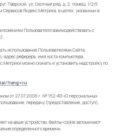
г Тверской, ул. Охотный ряд, д. 2, помещ. 1/2/5
м Сервисов Яндекс.Метрика, в целях, указанных в
риложениям Пользователя взаимодействовать с
).
вать использование Пользователями Сайта.
L-адрес реферера, имя хоста компьютера,
кс.Метрики можно скачать и установить надстройку по
tial/?lang=ru
.
ном от 27.07.2006 г. № 152-ФЗ «О персональных
пользование, передачу (предоставление, доступ),
ет на ваше устройство. Файлы-cookie запоминают
чение определенного времени.