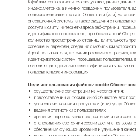
К файлам-cookie относятся следующие данные: данные
Яндекс.Метрика, а именно: псевдоним пользователя, а
пользователь зашел на сайт Общества и (или) установ
операционной системы, а также сведения о пользовате
доступа к сайту, интернет-адреса веб-страниц, посе
идентификатор пользователя, преобразованный Общес
количество просмотренных страниц, длительность преб
совершены переходы, сведения о мобильном устройстве,
Agent пользователя, источник рекламного трафика, ид
идентификаторы систем, посещаемых пользователем, в
позволяющая однозначно идентифицировать пользоват
пользовательская информация.
Цели использования файлов-cookie Обществом
осуществление регистрации на мероприятия;
предоставлении информации об Обществе, его проду
усовершенствования продуктов и (или) услуг Общест
ведения статистики о пользователях;
хранения персональных предпочтений и настроек п
отслеживания состояния сессии доступа пользовате
обеспечения функционирования и улучшения качест
использования интернет-форм на сайте Общества;