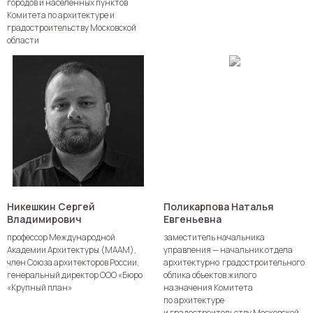
городов и населенных пунктов
Комитета по архитектуре и
градостроительству Московской
области
Никешкин Сергей
Поликарпова Наталья
Владимирович
Евгеньевна
профессор Международной
заместитель начальника
Академии Архитектуры (МААМ),
управления — начальник отдела
член Союза архитекторов России,
архитектурно ­ градостроительного
генеральный директор ООО «Бюро
облика объектов жилого
«Крупный план»
назначения Комитета
по архитектуре
и градостроительству Московской