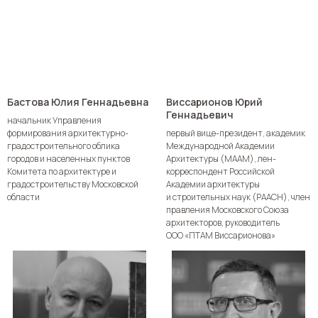
Бастова Юлия Геннадьевна
Виссарионов Юрий
Геннадьевич
начальник Управления
формирования архитектурно-
первый вице-президент, академик
градостроительного облика
Международной Академии
городов и населенных пунктов
Архитектуры (МААМ), лен-
Комитета по архитектуре и
корреспондент Российской
градостроительству Московской
Академии архитектуры
области
и строительных наук (РААСН), член
правления Московского Союза
архитекторов, руководитель
ООО «ПТАМ Виссарионова»