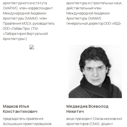
архитектурного института
архитектуры и строительных наук,
(МАРХИ), член-корреспондент
действительный член
Международной Академии
Международной Академии
Архитектуры (МААМ), член
Архитектуры (МААМ),
Правления МОСА, руководитель
генеральный директор ООО «АБД»
ООО «Лабва Про» (ТМ
«Лаборатория Виртуальной
Архитектуры»)
Машков Илья
Медведев Всеволод
Константинович
Никитич
председатель правления
вице-президент Союза московских
Ассоциации проектировщиков
архитекторов (СМА), доцент