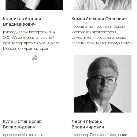
Колпиков Андрей
Комов Алексей Олегович
Владимирович
первый вице-президент Союза
руководитель мастерской № 4
московских архитекторов,
ООО «Мезонпроект», главный
заместитель Городского Головы –
архитектор проекта, член Союза
главный архитектор города Калуги
Московских Архитекторов
Кулиш Станислав
Левянт Борис
Всеволодович
Владимирович
профессор Московского
профессор Российской Академии