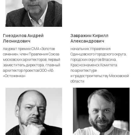
Гнездилов Андрей
Завражин Кирилл
Леонидович
Александрович
лауреат премии СМА «Золотое
начальник Управления
сечение», член Правления Союза
Одинцовского городского округа,
московских архитекторов, первый
городских округов Власиха,
заместитель директора, главный
Краснознаменск Комитета
архитектор проектов ООО «АБ
по архитектуре
«Остоженка»
и градостроительству Московской
области