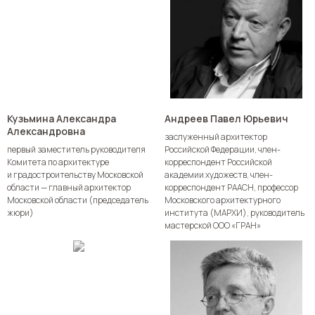
Кузьмина Александра
Андреев Павел Юрьевич
Александровна
заслуженный архитектор
первый заместитель руководителя
Российской Федерации, член-
Комитета по архитектуре
корреспондент Российской
и градостроительству Московской
академии художеств, член-
области — главный архитектор
корреспондент РААСН, профессор
Московской области (председатель
Московского архитектурного
жюри)
института (МАРХИ), руководитель
мастерской ООО «ГРАН»