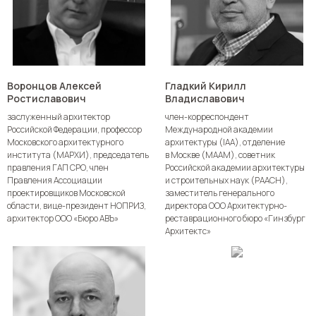
Воронцов Алексей
Гладкий Кирилл
Ростиславович
Владиславович
заслуженный архитектор
член-корреспондент
Российской Федерации, профессор
Международной академии
Московского архитектурного
архитектуры (IAA), отделение
института (МАРХИ), председатель
в Москве (МААМ), советник
правления ГАП СРО, член
Российской академии архитектуры
Правления Ассоциации
и строительных наук (РААСН),
проектировщиков Московской
заместитель генерального
области, вице-президент НОПРИЗ,
директора ООО Архитектурно-
архитектор ООО «Бюро АВЪ»
реставрационного бюро «Гинзбург
Архитектс»