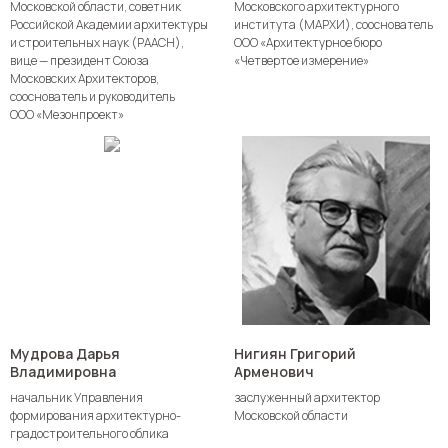
Московской области, советник
Московского архитектурного
Российской Академии архитектуры
института (МАРХИ), сооснователь
и строительных наук (РААСН),
ООО «Архитектурное бюро
вице — президент Союза
«Четвертое измерение»
Московских Архитекторов,
сооснователь и руководитель
ООО «Мезонпроект»
Мудрова Дарья
Нигиян Григорий
Владимировна
Арменович
начальник Управления
заслуженный архитектор
формирования архитектурно-
Московской области
градостроительного облика