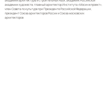
академии архитектуры и строительных наук, академик Российской
академии художеств, главный архитектор Института «Мосинжпроект»,
член Совета по культуре при Президенте Российской Федерации,
президент Союза архитекторов России и Союза московских
архитекторов